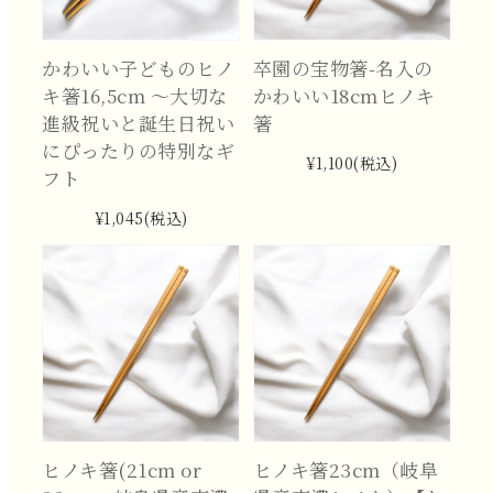
かわいい子どものヒノ
卒園の宝物箸-名入の
キ箸16,5cm ～大切な
かわいい18cmヒノキ
進級祝いと誕生日祝い
箸
にぴったりの特別なギ
¥1,100
(税込)
フト
¥1,045
(税込)
ヒノキ箸(21cm or
ヒノキ箸23cm（岐阜