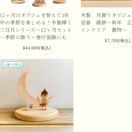
12ヶ月のオブジェを替えて1年
木製 月飾りオブジ
中の季節を楽しめる！木製輝く
迎春 鏡餅～新年 
三日月シリーズ～12ヶ月セット
インテリア 置物～
～季節の飾り・受付装飾にも
¥7,700
(税込)
¥44,000
(税込)
お勧め商品