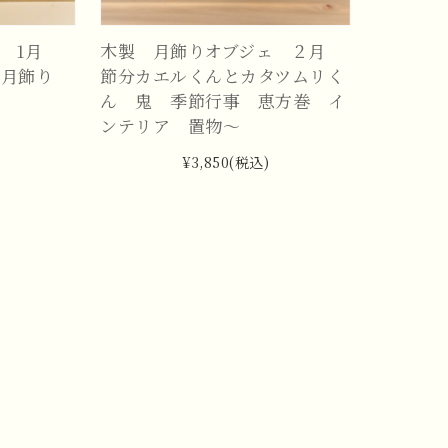
ェ 1月
木製 月飾りオブジェ ２月
正月飾り
節分カエルくんとカタツムリく
ん 鬼 季節行事 恵方巻 イ
ンテリア 置物～
¥3,850
(税込)