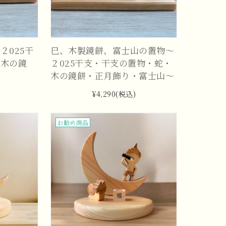
２025干
巳、木製鏡餅、富士山の置物～
・木の鏡
２025干支・干支の置物・蛇・
木の鏡餅・正月飾り・富士山～
¥4,290
(税込)
お勧め商品