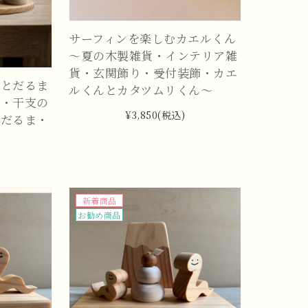
サーフィンを楽しむカエルくん
～夏の木製雑貨・インテリア雑
貨・玄関飾り・受付装飾・カエ
餅とだるま
ルくんとカタツムリくん～
支・干支の
¥3,850
(税込)
・だるま・
新着商品
お勧め商品