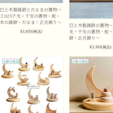
巳と木製鏡餅とだるまの置物～
２025干支・干支の置物・蛇・
木の鏡餅・だるま・正月飾り～
巳と木製鏡餅の置物～
支・干支の置物・蛇
¥3,850
(税込)
餅・正月飾り～
¥3,300
(税込)
お勧め商品
お勧め商品