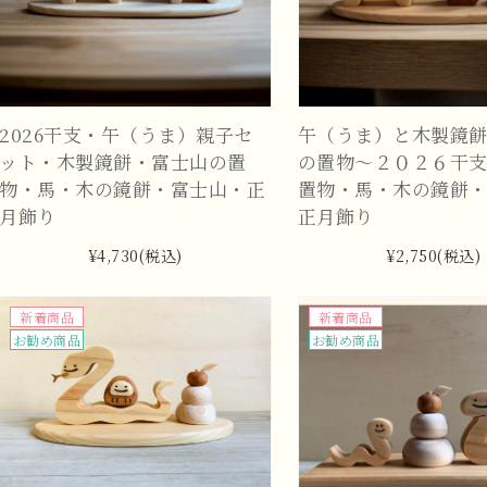
2026干支・午（うま）親子セ
午（うま）と木製鏡
ット・木製鏡餅・富士山の置
の置物～２０２６干
物・馬・木の鏡餅・富士山・正
置物・馬・木の鏡餅
月飾り
正月飾り
¥4,730
(税込)
¥2,750
(税込)
新着商品
新着商品
お勧め商品
お勧め商品