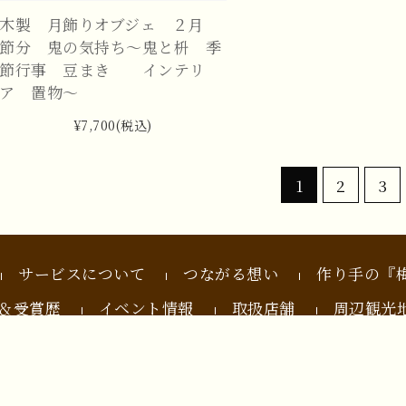
木製 月飾りオブジェ ２月
節分 鬼の気持ち～鬼と枡 季
節行事 豆まき インテリ
ア 置物～
¥7,700
(税込)
1
2
3
サービスについて
つながる想い
作り手の『
＆受賞歴
イベント情報
取扱店舗
周辺観光
特定商取引法に基づく表記
プライバシーポリシー
はreCAPTCHAによって保護されており、Googleの
プライバシーポリシー
と
利用規約
が適用