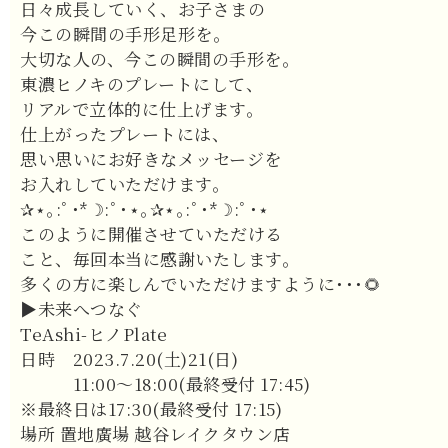
日々成長していく、お子さまの
今この瞬間の手形足形を。
大切な人の、今この瞬間の手形を。
東濃ヒノキのプレートにして、
リアルで立体的に仕上げます。
仕上がったプレートには、
思い思いにお好きなメッセージを
お入れしていただけます。
✰⋆｡:ﾟ･*☽:ﾟ･⋆｡✰⋆｡:ﾟ･*☽:ﾟ･⋆
このように開催させていただける
こと、毎回本当に感謝いたします。
多くの方に楽しんでいただけますように･･･🌻
▶未来へつなぐ
TeAshi-ヒノPlate
日時 2023.7.20(土)21(日)
11:00～18:00(最終受付 17:45)
※最終日は17:30(最終受付 17:15)
場所 置地廣場 越谷レイクタウン店