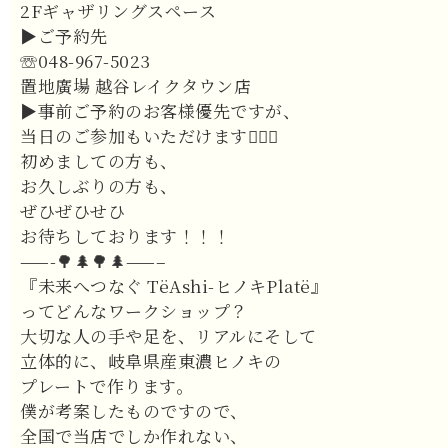
2Fギャザリングスペース
▶ご予約先
☏048-967-5023
置地廣場 越谷レイクタウン店
▶事前ご予約のお客様優先ですが、
当日のご参加もいただけます🙆🏻‍♀️
初めましての方も、
お久しぶりの方も、
ぜひぜひせひ
お待ちしております！！！
——-🌳🌲🌳🌲——–
『未来へつなぐ TëAshi-ヒノキPlatë』
ってどんなワークショップ？
大切な人の手や足を、リアルにそして
立体的に、岐阜県産東濃ヒノキの
プレートで作ります。
僕が考案したものですので、
全国で当店でしか作れない、