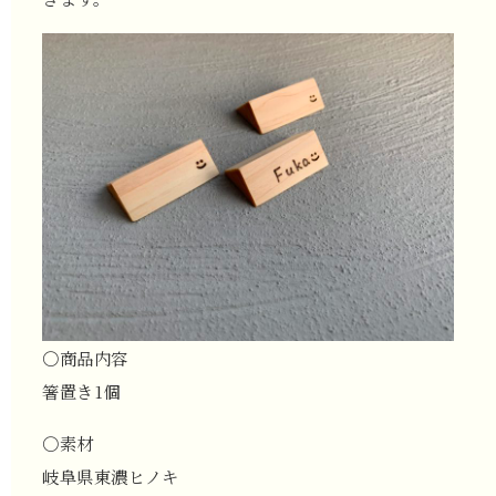
〇商品内容
箸置き1個
〇素材
岐阜県東濃ヒノキ